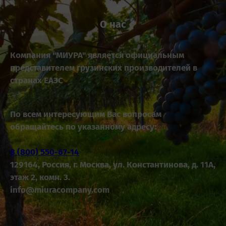
О нас
Компания "МИУРА" является официальным
представителем грузинских производителей в
странах ЕАЭС
По всем интересующим Вас вопросам
обращайтесь по указанному адресу:
8 (800) 550-67-14
129164, Россия, г. Москва, ул. Константинова, д. 11А,
этаж 2, комн. 3.
info@miuracompany.com