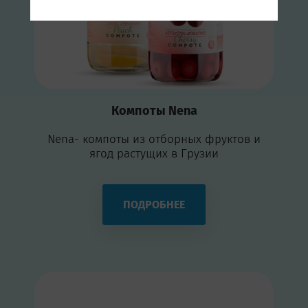
Компоты Nena
Nena- компоты из отборных фруктов и
ягод растущих в Грузии
ПОДРОБНЕЕ